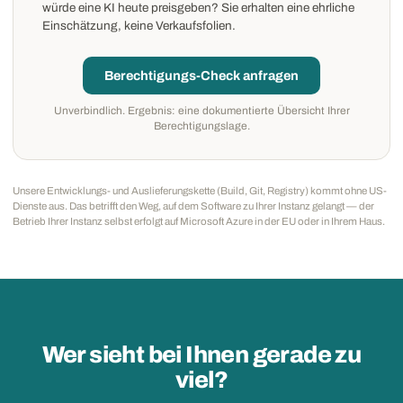
würde eine KI heute preisgeben? Sie erhalten eine ehrliche
Einschätzung, keine Verkaufsfolien.
Berechtigungs-Check anfragen
Unverbindlich. Ergebnis: eine dokumentierte Übersicht Ihrer
Berechtigungslage.
Unsere Entwicklungs- und Auslieferungskette (Build, Git, Registry) kommt ohne US-
Dienste aus. Das betrifft den Weg, auf dem Software zu Ihrer Instanz gelangt — der
Betrieb Ihrer Instanz selbst erfolgt auf Microsoft Azure in der EU oder in Ihrem Haus.
Wer sieht bei Ihnen gerade zu
viel?