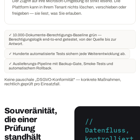
Der Zugriff auf Ihre Microsoft-Umgebung ist strikt lesend. Die
Plattform kann in Ihrem Tenant nichts löschen, verschieben oder
freigeben — sie liest, was Sie erlauben.
✓ 10.000-Dokumente-Berechtigungs-Baseline grün —
Berechtigungslogik end-to-end getestet, von der Quelle bis zur
Antwort.
✓ Hunderte automatisierte Tests sichern jede Weiterentwicklung ab.
✓ Auslieferungs-Pipeline mit Backup-Gate, Smoke-Tests und
automatischem Rollback.
Keine pauschale „DSGVO-Konformität" — konkrete Maßnahmen,
rechtlich geprüft pro Einsatzfall.
Souveränität,
die einer
//
Prüfung
Datenfluss,
standhält
kontrolliert