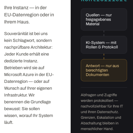
Ihre Instanz — in der
EU-Datenregion oder in
Quellen — nur
freigegebenes
Ihrem Haus.
Material
Souveränität ist bei uns
kein Schlagwort, sondern
KI-System — mit
nachprüfbare Architektur:
Rollen & Protokoll
Jeder Kunde erhält eine
dedizierte Instanz.
Antwort — nur aus
Betrieben wird sie auf
berechtigten
Microsoft Azure in der EU-
Dokumenten
Datenregion — oder auf
Wunsch auf Ihrer eigenen
Infrastruktur. Wir
Abfragen und Zugriffe
werden protokolliert —
benennen die Grundlage
nachvollziehbar für Ihre IT
bewusst: Sie sollen
und Ihren Datenschutz.
wissen, worauf Ihr System
Grenzen, Eskalation und
läuft.
Abschaltung bleiben in
menschlicher Hand.