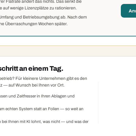
r Flatrate ändert das nichts. Das senkt die
sie auf wenige Lizenzplätze zu rationieren.
An
, Umfang und Betriebsumgebung ab. Nach dem
ne Überraschungen Wochen später.
chritt an einem Tag.
rbetrieb? Für kleinere Unternehmen gibt es den
tz — auf Wunsch bei Ihnen vor Ort.
sen und Zeitfresser in Ihren Ablagen und
am echten System statt an Folien — so weit an
 bei Ihnen mit KI lohnt, was nicht — und was der